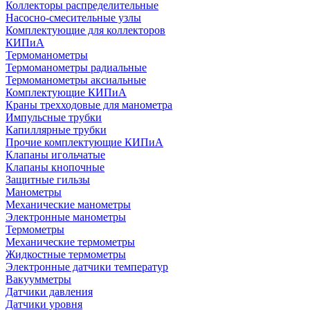
Коллекторы распределительные
Насосно-смесительные узлы
Комплектующие для коллекторов
КИПиА
Термоманометры
Термоманометры радиальные
Термоманометры аксиальные
Комплектующие КИПиА
Краны трехходовые для манометра
Импульсные трубки
Капиллярные трубки
Прочие комплектующие КИПиА
Клапаны игольчатые
Клапаны кнопочные
Защитные гильзы
Манометры
Механические манометры
Электронные манометры
Термометры
Механические термометры
Жидкостные термометры
Электронные датчики температур
Вакуумметры
Датчики давления
Датчики уровня