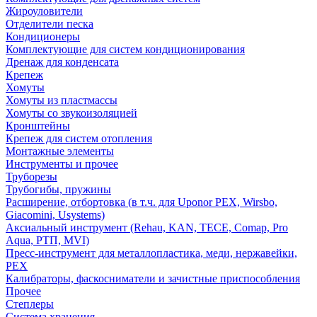
Жироуловители
Отделители песка
Кондиционеры
Комплектующие для систем кондиционирования
Дренаж для конденсата
Крепеж
Хомуты
Хомуты из пластмассы
Хомуты со звукоизоляцией
Кронштейны
Крепеж для систем отопления
Монтажные элементы
Инструменты и прочее
Труборезы
Трубогибы, пружины
Расширение, отбортовка (в т.ч. для Uponor PEX, Wirsbo,
Giacomini, Usystems)
Аксиальный инструмент (Rehau, KAN, TECE, Comap, Pro
Aqua, РТП, MVI)
Пресс-инструмент для металлопластика, меди, нержавейки,
PEX
Калибраторы, фаскосниматели и зачистные приспособления
Прочее
Степлеры
Система хранения