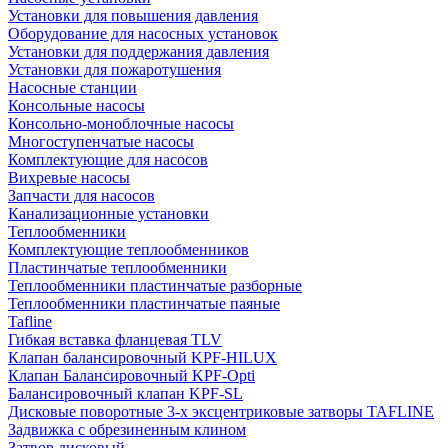
Установки для повышения давления
Оборудование для насосных установок
Установки для поддержания давления
Установки для пожаротушения
Насосные станции
Консольные насосы
Консольно-моноблочные насосы
Многоступенчатые насосы
Комплектующие для насосов
Вихревые насосы
Запчасти для насосов
Канализационные установки
Теплообменники
Комплектующие теплообменников
Пластинчатые теплообменники
Теплообменники пластинчатые разборные
Теплообменники пластинчатые паяные
Tafline
Гибкая вставка фланцевая TLV
Клапан балансировочный KPF-HILUX
Клапан Балансировочный KPF-Opti
Балансировочный клапан KPF-SL
Дисковые поворотные 3-х эксцентриковые затворы TAFLINE
Задвижка с обрезиненным клином
Затвор дисковый