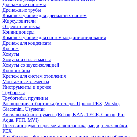
Дренажные системы
Дренажные трубы
Комплектующие для дренажных систем
Жироуловители
Отделители песка
Кондиционеры
Комплектующие для систем кондиционирования
Дренаж для конденсата
Крепеж
Хомуты
Хомуты из пластмассы
Хомуты со звукоизоляцией
Кронштейны
Крепеж для систем отопления
Монтажные элементы
Инструменты и прочее
Труборезы
Трубогибы, пружины
Расширение, отбортовка (в т.ч. для Uponor PEX, Wirsbo,
Giacomini, Usystems)
Аксиальный инструмент (Rehau, KAN, TECE, Comap, Pro
Aqua, РТП, MVI)
Пресс-инструмент для металлопластика, меди, нержавейки,
PEX
Калибраторы, фаскосниматели и зачистные приспособления