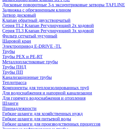
Дисковые поворотные 3-х эксцентриковые затворы TAFLINE
Задвижка с обрезиненным клином
Затвор дисковый
Клапан обратный двухстворчатый
Серия TL2 Клапан Регулирующий 2х ходовой
Серия TL3 Клапан Регулирующий 3х ходовой
Фильтр сетчатый чугунный
Шаровой кран
Электропривод E-DRIVE -TL
Трубы
Трубы PEX и PE-RT
Металлопластиковые трубы
Трубы ПНД
Трубы ПП
Канализационные трубы
Теплотрасса
Компоненты для теплоизолированных труб
Для водоснабжения и напорной канализации
Для горячего водоснабжения и отопления
Шланги
Принадлежности
Гибкие шланги для хозяйственных нужд
Гибкие шланги для питьевой воды
Гибкие шланги для производственных процессов