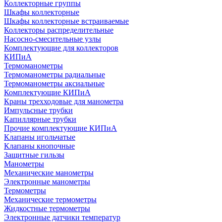
Коллекторные группы
Шкафы коллекторные
Шкафы коллекторные встраиваемые
Коллекторы распределительные
Насосно-смесительные узлы
Комплектующие для коллекторов
КИПиА
Термоманометры
Термоманометры радиальные
Термоманометры аксиальные
Комплектующие КИПиА
Краны трехходовые для манометра
Импульсные трубки
Капиллярные трубки
Прочие комплектующие КИПиА
Клапаны игольчатые
Клапаны кнопочные
Защитные гильзы
Манометры
Механические манометры
Электронные манометры
Термометры
Механические термометры
Жидкостные термометры
Электронные датчики температур