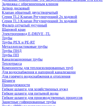
Задвижка с обрезиненным клином
Затвор дисковый
Клапан обратный двухстворчатый
Серия TL2 Клапан Регулирующий 2х ходовой
Серия TL3 Клапан Регулирующий 3х ходовой
Фильтр сетчатый чугунный
Шаровой кран
Электропривод E-DRIVE -TL
Трубы
Трубы PEX и PE-RT
Металлопластиковые трубы
Трубы ПНД
Трубы ПП
Канализационные трубы
Теплотрасса
Компоненты для теплоизолированных труб
Для водоснабжения и напорной канализации
Для горячего водоснабжения и отопления
Шланги
Принадлежности
Гибкие шланги для хозяйственных нужд
Гибкие шланги для питьевой воды
Гибкие шланги для производственных процессов
Защитные гофрированные трубы