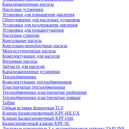
Канализационные насосы
Насосные установки
Установки для повышения давления
Оборудование для насосных установок
Установки для поддержания давления
Установки для пожаротушения
Насосные станции
Консольные насосы
Консольно-моноблочные насосы
Многоступенчатые насосы
Комплектующие для насосов
Вихревые насосы
Запчасти для насосов
Канализационные установки
Теплообменники
Комплектующие теплообменников
Пластинчатые теплообменники
Теплообменники пластинчатые разборные
Теплообменники пластинчатые паяные
Tafline
Гибкая вставка фланцевая TLV
Клапан балансировочный KPF-HILUX
Клапан Балансировочный KPF-Opti
Балансировочный клапан KPF-SL
Дисковые поворотные 3-х эксцентриковые затворы TAFLINE