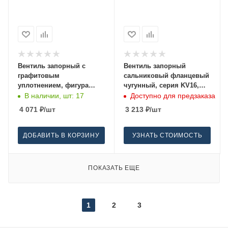
Вентиль запорный с
Вентиль запорный
графитовым
сальниковый фланцевый
уплотнением, фигура
чугунный, серия KV16,
215A, Zetkama 15
ГРАНВЕНТ BO02B102828
В наличии, шт: 17
Доступно для предзаказа
20
4 071
₽
/шт
3 213
₽
/шт
ДОБАВИТЬ В КОРЗИНУ
УЗНАТЬ СТОИМОСТЬ
ПОКАЗАТЬ ЕЩЕ
1
2
3