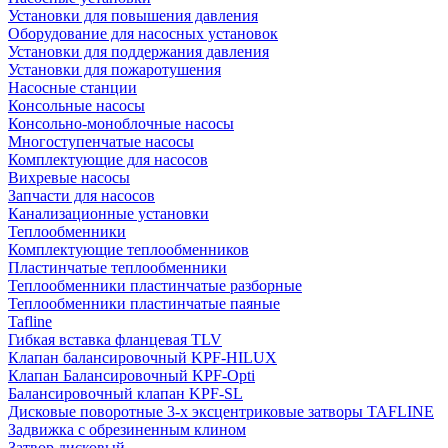
Установки для повышения давления
Оборудование для насосных установок
Установки для поддержания давления
Установки для пожаротушения
Насосные станции
Консольные насосы
Консольно-моноблочные насосы
Многоступенчатые насосы
Комплектующие для насосов
Вихревые насосы
Запчасти для насосов
Канализационные установки
Теплообменники
Комплектующие теплообменников
Пластинчатые теплообменники
Теплообменники пластинчатые разборные
Теплообменники пластинчатые паяные
Tafline
Гибкая вставка фланцевая TLV
Клапан балансировочный KPF-HILUX
Клапан Балансировочный KPF-Opti
Балансировочный клапан KPF-SL
Дисковые поворотные 3-х эксцентриковые затворы TAFLINE
Задвижка с обрезиненным клином
Затвор дисковый