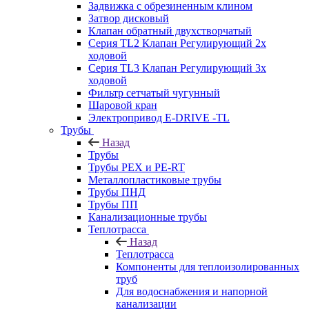
Задвижка с обрезиненным клином
Затвор дисковый
Клапан обратный двухстворчатый
Серия TL2 Клапан Регулирующий 2х
ходовой
Серия TL3 Клапан Регулирующий 3х
ходовой
Фильтр сетчатый чугунный
Шаровой кран
Электропривод E-DRIVE -TL
Трубы
Назад
Трубы
Трубы PEX и PE-RT
Металлопластиковые трубы
Трубы ПНД
Трубы ПП
Канализационные трубы
Теплотрасса
Назад
Теплотрасса
Компоненты для теплоизолированных
труб
Для водоснабжения и напорной
канализации