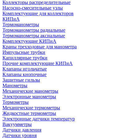
Коллекторы распределительные
Насосно-смесительные узлы
Комплектующие для коллекторов
КИПиА
Термоманометры
Термоманометры радиальные
Термоманометры аксиальные
Комплектующие КИПиА
Краны трехходовые для манометра
Импульсные трубки
Капиллярные трубки
Прочие комплектующие КИПиА
Клапаны игольчатые
Клапаны кнопочные
Защитные гильзы
Манометры
Механические манометры
Электронные манометры
Термометры
Механические термометры
Жидкостные термометры
Электронные датчики температур
Вакуумметры
Датчики давления
Датчики уровня