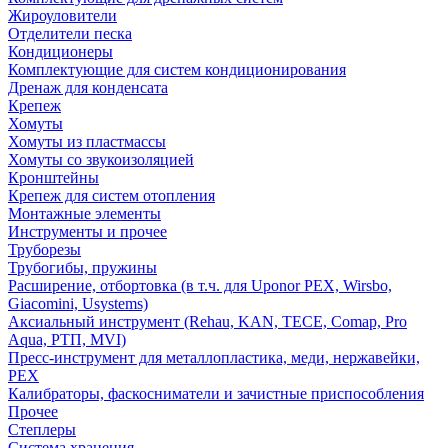
Жироуловители
Отделители песка
Кондиционеры
Комплектующие для систем кондиционирования
Дренаж для конденсата
Крепеж
Хомуты
Хомуты из пластмассы
Хомуты со звукоизоляцией
Кронштейны
Крепеж для систем отопления
Монтажные элементы
Инструменты и прочее
Труборезы
Трубогибы, пружины
Расширение, отбортовка (в т.ч. для Uponor PEX, Wirsbo,
Giacomini, Usystems)
Аксиальный инструмент (Rehau, KAN, TECE, Comap, Pro
Aqua, РТП, MVI)
Пресс-инструмент для металлопластика, меди, нержавейки,
PEX
Калибраторы, фаскосниматели и зачистные приспособления
Прочее
Степлеры
Система хранения