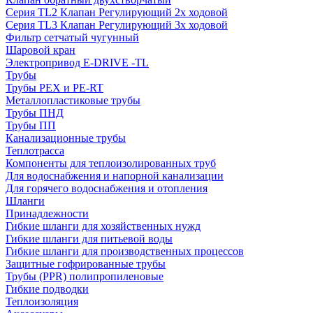
Серия TL2 Клапан Регулирующий 2х ходовой
Серия TL3 Клапан Регулирующий 3х ходовой
Фильтр сетчатый чугунный
Шаровой кран
Электропривод E-DRIVE -TL
Трубы
Трубы PEX и PE-RT
Металлопластиковые трубы
Трубы ПНД
Трубы ПП
Канализационные трубы
Теплотрасса
Компоненты для теплоизолированных труб
Для водоснабжения и напорной канализации
Для горячего водоснабжения и отопления
Шланги
Принадлежности
Гибкие шланги для хозяйственных нужд
Гибкие шланги для питьевой воды
Гибкие шланги для производственных процессов
Защитные гофрированные трубы
Трубы (РРR) полипропиленовые
Гибкие подводки
Теплоизоляция