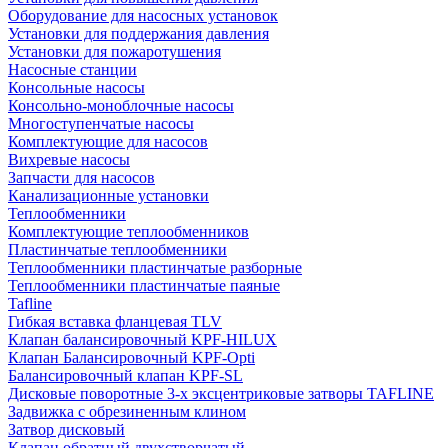
Оборудование для насосных установок
Установки для поддержания давления
Установки для пожаротушения
Насосные станции
Консольные насосы
Консольно-моноблочные насосы
Многоступенчатые насосы
Комплектующие для насосов
Вихревые насосы
Запчасти для насосов
Канализационные установки
Теплообменники
Комплектующие теплообменников
Пластинчатые теплообменники
Теплообменники пластинчатые разборные
Теплообменники пластинчатые паяные
Tafline
Гибкая вставка фланцевая TLV
Клапан балансировочный KPF-HILUX
Клапан Балансировочный KPF-Opti
Балансировочный клапан KPF-SL
Дисковые поворотные 3-х эксцентриковые затворы TAFLINE
Задвижка с обрезиненным клином
Затвор дисковый
Клапан обратный двухстворчатый