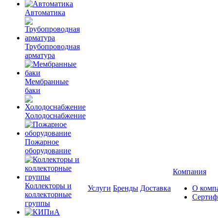
Автоматика
Трубопроводная
арматура
Мембранные
баки
Холодоснабжение
Пожарное
оборудование
Компания
Коллекторы и
Услуги
Бренды
Доставка
О комп
коллекторные
Сертиф
группы