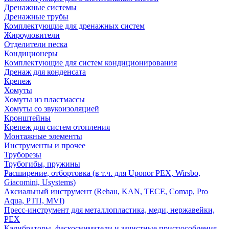
Дренажные системы
Дренажные трубы
Комплектующие для дренажных систем
Жироуловители
Отделители песка
Кондиционеры
Комплектующие для систем кондиционирования
Дренаж для конденсата
Крепеж
Хомуты
Хомуты из пластмассы
Хомуты со звукоизоляцией
Кронштейны
Крепеж для систем отопления
Монтажные элементы
Инструменты и прочее
Труборезы
Трубогибы, пружины
Расширение, отбортовка (в т.ч. для Uponor PEX, Wirsbo,
Giacomini, Usystems)
Аксиальный инструмент (Rehau, KAN, TECE, Comap, Pro
Aqua, РТП, MVI)
Пресс-инструмент для металлопластика, меди, нержавейки,
PEX
Калибраторы, фаскосниматели и зачистные приспособления