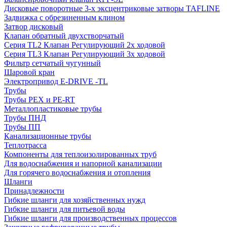
Дисковые поворотные 3-х эксцентриковые затворы TAFLINE
Задвижка с обрезиненным клином
Затвор дисковый
Клапан обратный двухстворчатый
Серия TL2 Клапан Регулирующий 2х ходовой
Серия TL3 Клапан Регулирующий 3х ходовой
Фильтр сетчатый чугунный
Шаровой кран
Электропривод E-DRIVE -TL
Трубы
Трубы PEX и PE-RT
Металлопластиковые трубы
Трубы ПНД
Трубы ПП
Канализационные трубы
Теплотрасса
Компоненты для теплоизолированных труб
Для водоснабжения и напорной канализации
Для горячего водоснабжения и отопления
Шланги
Принадлежности
Гибкие шланги для хозяйственных нужд
Гибкие шланги для питьевой воды
Гибкие шланги для производственных процессов