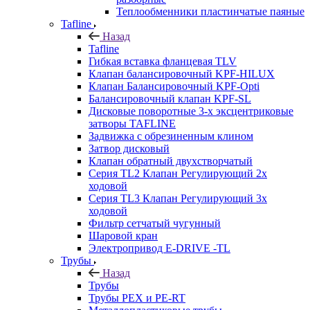
Теплообменники пластинчатые паяные
Tafline
Назад
Tafline
Гибкая вставка фланцевая TLV
Клапан балансировочный KPF-HILUX
Клапан Балансировочный KPF-Opti
Балансировочный клапан KPF-SL
Дисковые поворотные 3-х эксцентриковые
затворы TAFLINE
Задвижка с обрезиненным клином
Затвор дисковый
Клапан обратный двухстворчатый
Серия TL2 Клапан Регулирующий 2х
ходовой
Серия TL3 Клапан Регулирующий 3х
ходовой
Фильтр сетчатый чугунный
Шаровой кран
Электропривод E-DRIVE -TL
Трубы
Назад
Трубы
Трубы PEX и PE-RT