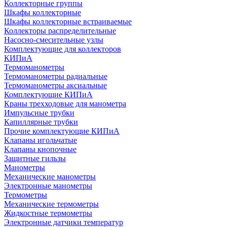
Коллекторные группы
Шкафы коллекторные
Шкафы коллекторные встраиваемые
Коллекторы распределительные
Насосно-смесительные узлы
Комплектующие для коллекторов
КИПиА
Термоманометры
Термоманометры радиальные
Термоманометры аксиальные
Комплектующие КИПиА
Краны трехходовые для манометра
Импульсные трубки
Капиллярные трубки
Прочие комплектующие КИПиА
Клапаны игольчатые
Клапаны кнопочные
Защитные гильзы
Манометры
Механические манометры
Электронные манометры
Термометры
Механические термометры
Жидкостные термометры
Электронные датчики температур