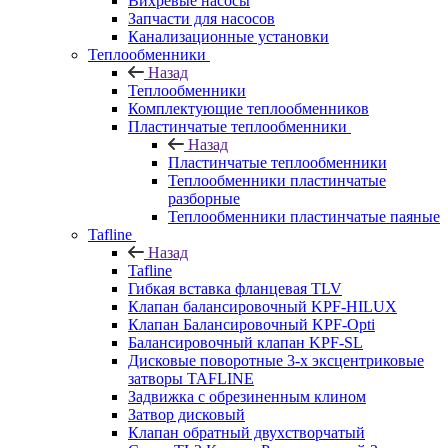
Вихревые насосы
Запчасти для насосов
Канализационные установки
Теплообменники
Назад
Теплообменники
Комплектующие теплообменников
Пластинчатые теплообменники
Назад
Пластинчатые теплообменники
Теплообменники пластинчатые
разборные
Теплообменники пластинчатые паяные
Tafline
Назад
Tafline
Гибкая вставка фланцевая TLV
Клапан балансировочный KPF-HILUX
Клапан Балансировочный KPF-Opti
Балансировочный клапан KPF-SL
Дисковые поворотные 3-х эксцентриковые
затворы TAFLINE
Задвижка с обрезиненным клином
Затвор дисковый
Клапан обратный двухстворчатый