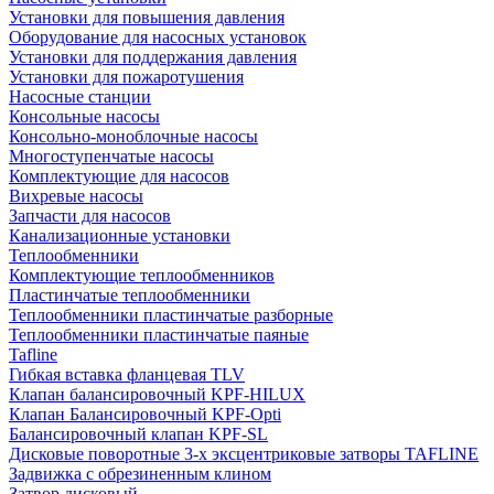
Установки для повышения давления
Оборудование для насосных установок
Установки для поддержания давления
Установки для пожаротушения
Насосные станции
Консольные насосы
Консольно-моноблочные насосы
Многоступенчатые насосы
Комплектующие для насосов
Вихревые насосы
Запчасти для насосов
Канализационные установки
Теплообменники
Комплектующие теплообменников
Пластинчатые теплообменники
Теплообменники пластинчатые разборные
Теплообменники пластинчатые паяные
Tafline
Гибкая вставка фланцевая TLV
Клапан балансировочный KPF-HILUX
Клапан Балансировочный KPF-Opti
Балансировочный клапан KPF-SL
Дисковые поворотные 3-х эксцентриковые затворы TAFLINE
Задвижка с обрезиненным клином
Затвор дисковый