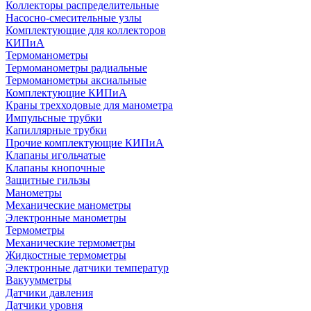
Коллекторы распределительные
Насосно-смесительные узлы
Комплектующие для коллекторов
КИПиА
Термоманометры
Термоманометры радиальные
Термоманометры аксиальные
Комплектующие КИПиА
Краны трехходовые для манометра
Импульсные трубки
Капиллярные трубки
Прочие комплектующие КИПиА
Клапаны игольчатые
Клапаны кнопочные
Защитные гильзы
Манометры
Механические манометры
Электронные манометры
Термометры
Механические термометры
Жидкостные термометры
Электронные датчики температур
Вакуумметры
Датчики давления
Датчики уровня