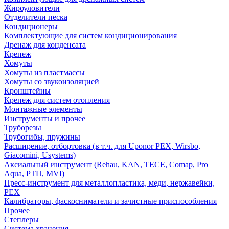
Жироуловители
Отделители песка
Кондиционеры
Комплектующие для систем кондиционирования
Дренаж для конденсата
Крепеж
Хомуты
Хомуты из пластмассы
Хомуты со звукоизоляцией
Кронштейны
Крепеж для систем отопления
Монтажные элементы
Инструменты и прочее
Труборезы
Трубогибы, пружины
Расширение, отбортовка (в т.ч. для Uponor PEX, Wirsbo,
Giacomini, Usystems)
Аксиальный инструмент (Rehau, KAN, TECE, Comap, Pro
Aqua, РТП, MVI)
Пресс-инструмент для металлопластика, меди, нержавейки,
PEX
Калибраторы, фаскосниматели и зачистные приспособления
Прочее
Степлеры
Система хранения