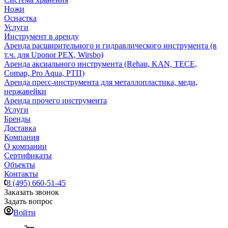
Ножи
Оснастка
Услуги
Инструмент в аренду
Аренда расширительного и гидравлического инструмента (в
т.ч. для Uponor PEX, Wirsbo)
Аренда аксиального инструмента (Rehau, KAN, TECE,
Comap, Pro Aqua, РТП)
Аренда пресс-инструмента для металлопластика, меди,
нержавейки
Аренда прочего инструмента
Услуги
Бренды
Доставка
Компания
О компании
Сертификаты
Объекты
Контакты
8 (495) 660-51-45
Заказать звонок
Задать вопрос
Войти